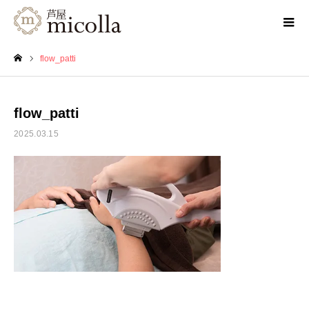
flow_patti
ホーム
flow_patti
2025.03.15