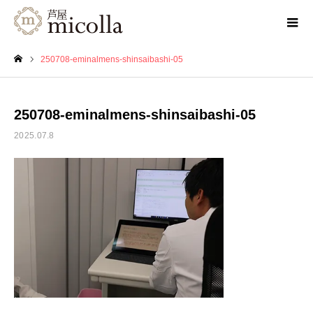
250708-eminalmens-shinsaibashi-05
ホーム
250708-eminalmens-shinsaibashi-05
2025.07.8