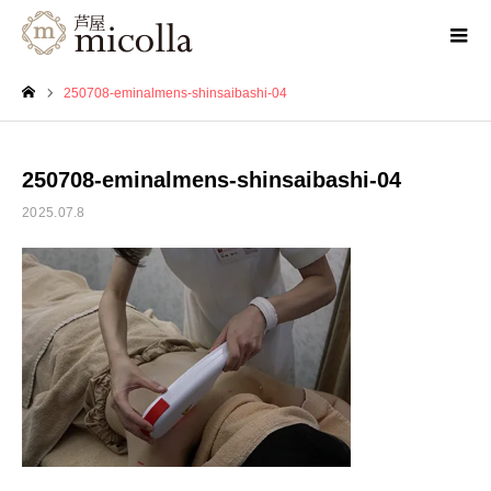
250708-eminalmens-shinsaibashi-04
ホーム
250708-eminalmens-shinsaibashi-04
2025.07.8