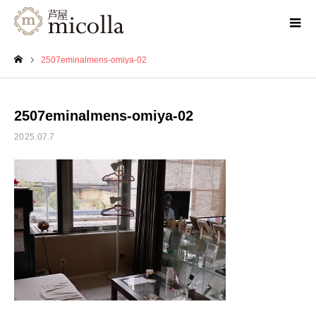
2507eminalmens-omiya-02
ホーム
2507eminalmens-omiya-02
2025.07.7