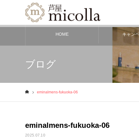
HOME
キャン
ブログ
eminalmens-fukuoka-06
ホーム
eminalmens-fukuoka-06
2025.07.10