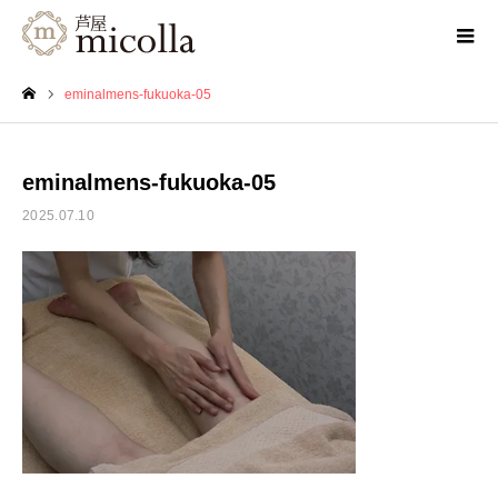
eminalmens-fukuoka-05
ホーム
eminalmens-fukuoka-05
2025.07.10