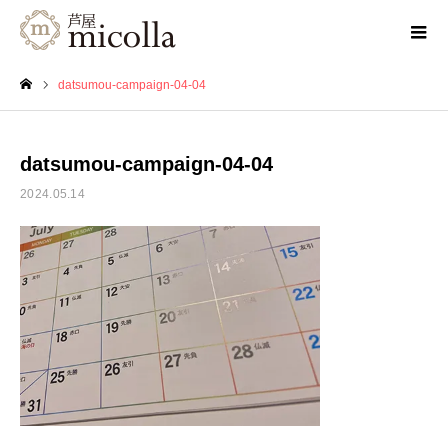
datsumou-campaign-04-04
ホーム
datsumou-campaign-04-04
2024.05.14