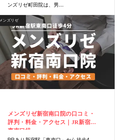
ンズリゼ町田院は、男…
メンズリゼ
メンズリゼ新宿南口院の口コミ・
評判・料金・アクセス｜JR新宿駅
東南口徒…
PRあり新宿駅「東南口」から徒歩4