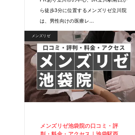
ら徒歩3分に位置するメンズリゼ立川院
は、男性向けの医療レ…
メンズリゼ
メンズリゼ池袋院の口コミ・評
判・料金・アクセス｜池袋駅西武