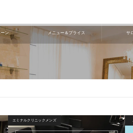
ペーン
メニュー＆プライス
サ
エミナルクリニックメンズ