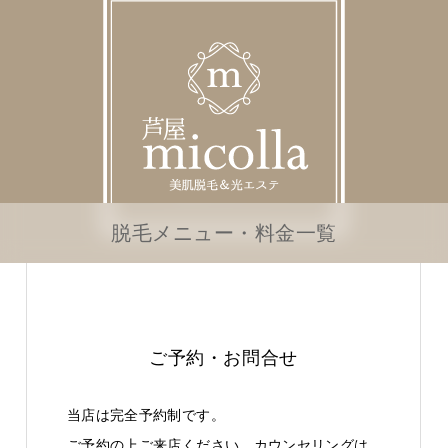
脱毛メニュー・料金一覧
ご予約・お問合せ
当店は完全予約制です。
ご予約の上ご来店ください。カウンセリングは