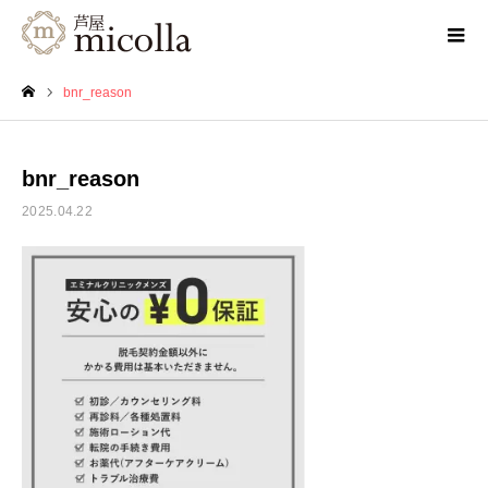
bnr_reason
ホーム
bnr_reason
2025.04.22