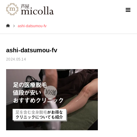
ashi-datsumou-fv
ホーム
ashi-datsumou-fv
2024.05.14