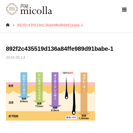
892f2c435519d136a84ffe989d91babe-1
ホーム
892f2c435519d136a84ffe989d91babe-1
2024.05.14