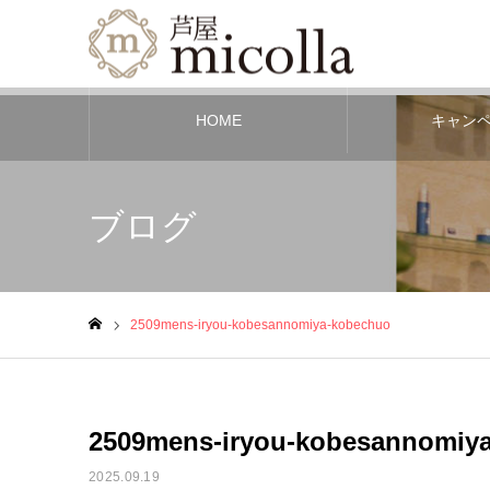
HOME
キャン
ブログ
2509mens-iryou-kobesannomiya-kobechuo
ホーム
2509mens-iryou-kobesannomiy
2025.09.19