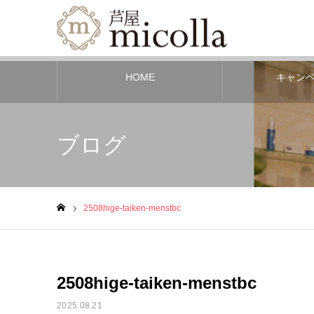
HOME
キャン
ブログ
2508hige-taiken-menstbc
ホーム
2508hige-taiken-menstbc
2025.08.21