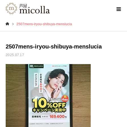
2507mens-iryou-shibuya-menslucia
ホーム
2507mens-iryou-shibuya-menslucia
2025.07.17