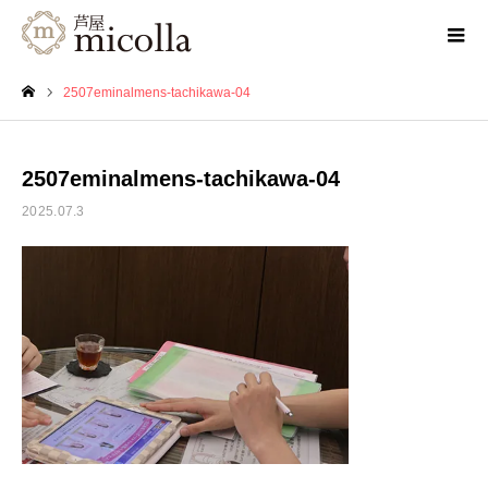
2507eminalmens-tachikawa-04
ホーム
2507eminalmens-tachikawa-04
2025.07.3