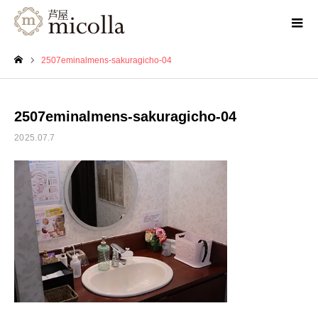
2507eminalmens-sakuragicho-04
ホーム
2507eminalmens-sakuragicho-04
2025.07.7