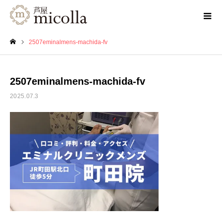
2507eminalmens-machida-fv
ホーム
2507eminalmens-machida-fv
2025.07.3