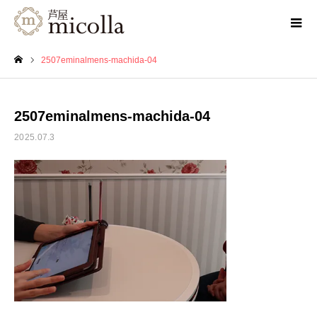
2507eminalmens-machida-04
ホーム
2507eminalmens-machida-04
2025.07.3