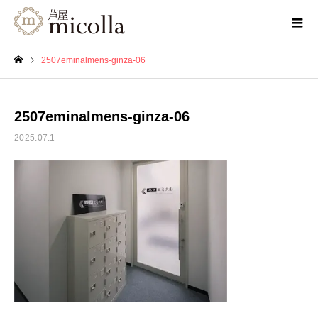
2507eminalmens-ginza-06
ホーム
2507eminalmens-ginza-06
2025.07.1