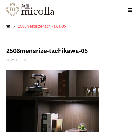
2506mensrize-tachikawa-05
ホーム
2506mensrize-tachikawa-05
2025.06.19