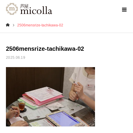
2506mensrize-tachikawa-02
ホーム
2506mensrize-tachikawa-02
2025.06.19