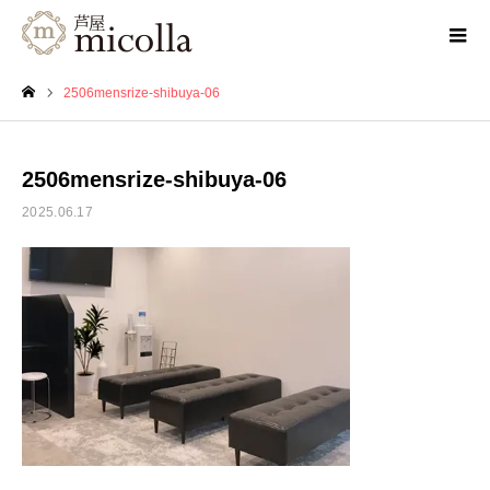
2506mensrize-shibuya-06
ホーム
2506mensrize-shibuya-06
2025.06.17