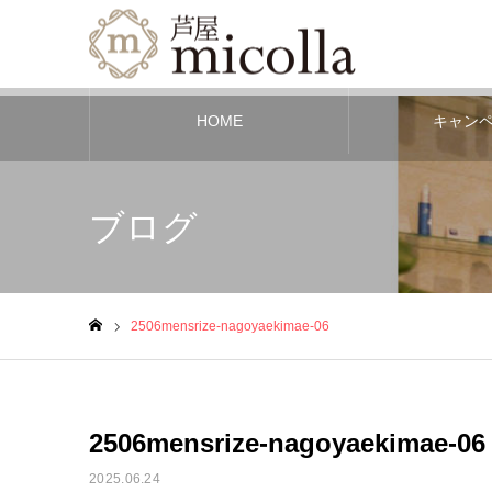
HOME
キャン
ブログ
2506mensrize-nagoyaekimae-06
ホーム
2506mensrize-nagoyaekimae-06
2025.06.24