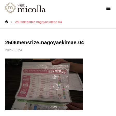
2506mensrize-nagoyaekimae-04
ホーム
2506mensrize-nagoyaekimae-04
2025.06.24