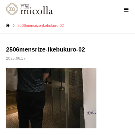
2506mensrize-ikebukuro-02
ホーム
2506mensrize-ikebukuro-02
2025.06.17