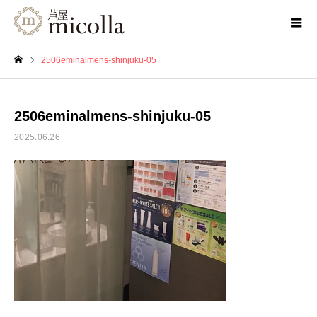
2506eminalmens-shinjuku-05
ホーム
2506eminalmens-shinjuku-05
2025.06.26