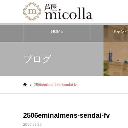
HOME
キャン
ブログ
2506eminalmens-sendai-fv
ホーム
2506eminalmens-sendai-fv
2025.06.26