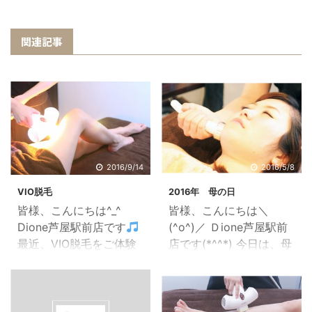
関連記事
2016/9/14
2016/5/8
VIO脱毛
2016年 母の日
皆様、こんにちは^_^
皆様、こんにちは＼
Dione芦屋駅前店です
(^o^)／ Ｄione芦屋駅前
最近、VIO脱毛をご体験
店です(*^^*) 今日は、母
されるご新規のお客様が
の日ですね(^o^) いつも
増えて来られました
頑張っているお母さんに
(*^_^*) 皆様、来年の夏
感謝の気持ちを込めて♪
に向けてこの秋から脱毛
素敵な言葉やプレゼント