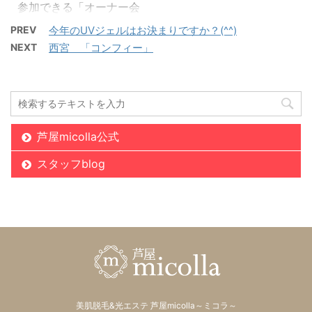
参加できる「オーナー会
ワキ脱毛や全身脱毛で通
すと 来年の夏には自信を
議」がありました(*´ω｀
PREV
今年のUVジェルはお決まりですか？(^^)
われているお子様脱毛の
持って夏服を楽しめます
*) Dione芦屋駅前店のお
お客様が追加で「鼻下脱
(*^_^*)♡ まずは、ご体
NEXT
西宮 「コンフィー」
客様に今まで以上に ご満
毛」をされております
験から是非
☆ヒザ下
足頂け、お喜び頂けるよ
(^o^) 「お顔で言うと、
脱毛→3240円（税込
うにたくさんお勉強をし
この子鼻下だけが気にな
み） ※お子様は、体験
てきました＼(^o^)／ ど
る ...
料金 ...
のサロンのオーナー様・
芦屋micolla公式
店長様も 大切なお客様の
事を第一に！！素晴らし
スタッフblog
いお話がたくさん聞け、
私も皆様のパワーを頂
き、モチベーションをさ
らに上げてサロンに帰っ
て来ました(*^^*)笑 今後
も、Dione芦屋駅前店に
通われているお客様、お
一人お一人のために スタ
美肌脱毛&光エステ 芦屋micolla～ミコラ～
ッフ一同努力して参りま