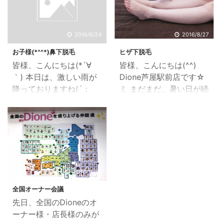
をスタートされる人が多
されますか？(#^.^#) Ｄ
くご来店されております
ione芦屋駅前店では、 エ
(*‘ω‘ *) VIOを、ご自身で
ステギフトやハーブティ
2016/6/24
2016/8/27
自己処理などをされるの
ーなどをご用意させて頂
お子様(*^^*)鼻下脱毛
ヒザ下脱毛
が怖いとおっしゃる方が
いております♪ ☆エステ
皆様、こんにちは(*´∀
皆様、こんにちは(^^)
多くおられますが 安心し
ギフト内容☆ A. 全身キ
｀) 本日は、激しい雨が
Dione芦屋駅前店です☆
て下さい(*^^*)♡ スタッ
ラキラ60分脱毛（1回）
降っておりますね(´；
ミ まだまだ、暑い日が続
フが丁寧に、シェービン
通常33000円⇨10000円
ω；｀) 雨の中、サロン
いておりますが皆様、体
グから施術させて頂きま
(税別) B. DMAE小顔リ
にお越し頂き誠にありが
調にはお気をつけくださ
す(^O^) Dione芦屋駅前
ンパマッサージコース
とうございますm(_ _)m
いませm(_ _)m 最近、
店のお客様も 「VIO脱毛
（1回）通常12000円
本日は、スタッフ3名で
Dione芦屋駅前店では
をスタートして毛が少な
⇨10000円(税別) C. 小
皆様のご来店を元気にお
「ヒザ下脱毛」を、今現
くなってきて楽になって
顔リンパマッサージコー
待ちしております＼
在通われている脱毛部位
き ...
...
(^o^)／ ところで、 最
に追加して ヒザ下脱毛を
2016/11/20
近お子様脱毛のお客様に
スタートされるお客様が
全国オーナー会議
人気の脱毛がございます
増えて来られました＼
先日、全国のDioneのオ
(*^_^*) それは
「鼻下
(^o^)／ 今から「ヒザ下
ーナー様・店長様のみが
脱毛」です(*^^*) 現在、
脱毛」をスタートされま