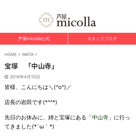
美肌脱毛&光エステ 芦屋micolla～ミコラ～
芦屋micolla公式
スタッフブログ
HOME
>
IWATA
>
宝塚 「中山寺」
2016年4月10日
皆様、こんにちは＼(^o^)／
店長の岩田です(*^^*)
先日のお休みに、姉と宝塚にある「
中山寺
」に行っ
てきました(*´ω｀*)