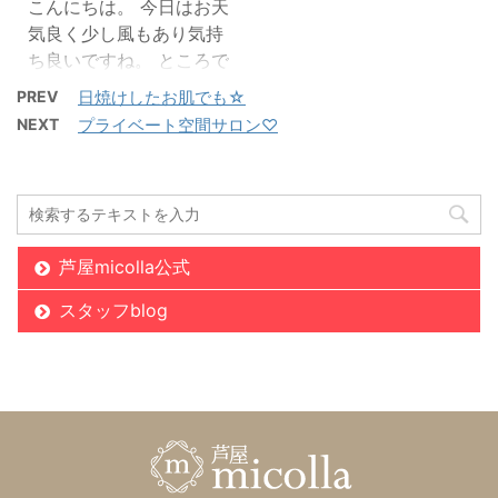
こんにちは。 今日はお天
いますので是非ご体験の
に 2種類の新型ビタミ
気良く少し風もあり気持
ご予約などお待ち致して
ンを組み合わせた 美白
ち良いですね。 ところで
おります( *´艸｀)
美容液 MT プロミネ
皆さんはお顔のうぶ毛は
PREV
日焼けしたお肌でも☆
脱毛体験
ント・エッセンス をご
処理されていますでしょ
紹介します(*^^*)
NEXT
プライベート空間サロン♡
うか？ 眉毛は形を整える
APPS→最も安定性、浸
けど、お顔全体はしてい
透性が高いと言われる
ないって方もいらっしゃ
新型ビタミンC
るかと思います。 そもそ
TPNa→お肌の内側で従
もうぶ毛は処理して良い
来より3倍の働きがあ
芦屋micolla公式
のか？ 処理することで良
る 水 ...
いこと沢山あるんです！
スタッフblog
自分では目立たないと思
っている頬やフェイスラ
インのうぶ毛を処理する
ことで 外見の美しさはグ
ット上がります(*^^*) そ
して良いことは ☆ 化
粧ノリがよくなりファン