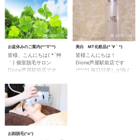
ってきました。 お肌も冬
なりますよね。 そんな時
支度の季節です。 本日は
は室内の空気清浄に ア
MT化粧品 『エッセン
ロマオイルのユーカリが
シャル・クリーム』のご
効果的だそうです。 コア
紹介をさせていただきま
ラが食べてるあのユーカ
2019/7/12
2018/7/26
す。 いつものお手入れの
リです。 殺菌消毒効果で
お盆休みのご案内(*^▽^*)
美白 MT化粧品(*´∀｀*)
最後にプラスして頂くと
スッキリします。少し昔
皆様、こんにちは( *´艸
皆様こんにちは！
とってもハリ・艶がアッ
なつかしいタイガーバー
｀) 個室脱毛サロン
Dione芦屋駅前店です
プします(^o^) シワ た
ムの香りに似ています。
Dione芦屋駅前店です
(*^^*) 毎日日差しが強く
るみに効果の高い成分を
（ あ。タイガーバーム
(^^)/ Dione芦屋駅前店の
て 困りますね(^_^;)
高濃度に配合しているの
ってご存知でしょうか？
令和元年のお盆休みは、
紫外線をしっかりカット
で、お肌の内側からふっ
^^;？ ） 同じ空気清浄
8月12日(月)～16日(金)と
しても 色々な要因で
くらと改善していきま
作用を持つ グレープフ
なりますm(__)m これか
お肌の内側では メラニン
す。 とてもしっとりした
ルーツやレモンとも相性
ら本格的に暑くなってま
が作られているのです
使用感なので乾燥してき
が良くブレンドすると香
いりますが、体調にお気
(T_T) それがやがて お
たお肌にもモッチリとす
りも良くなります。 又
を付けくださいね(*´ω
肌表面に出てきてしま
2017/5/26
いつきます。 エッセンシ
重曹に混ぜて玄関や ...
｀) お盆休みまでのご予
い シミ になっていく
ャルセラムと併用でこの
お顔脱毛(^o^)
約にも、まだ余裕がござ
のですが。 そんなお肌
冬 ...