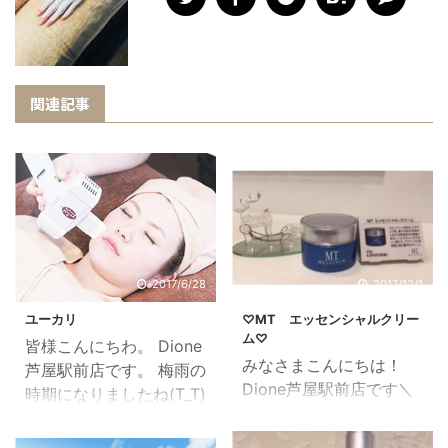
関連記事
2017/6/28
2017/12/1
ユーカリ
♡MT エッセンシャルクリー
ム♡
皆様こんにちわ。 Dione
みなさまこんにちは！
芦屋駅前店です。 梅雨の
Dione芦屋駅前店です＼
時期になりましたね(T_T)
(^o^)／ 今日から12月で
ジメジメとスッキリいな
すね。気温もだいぶ下が
い日が続きカビ等も気に