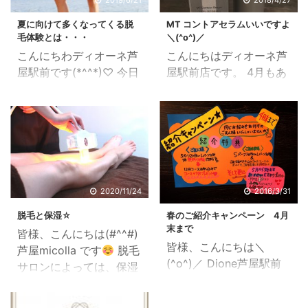
2019/6/21
2018/4/27
夏に向けて多くなってくる脱
MT コントアセラムいいですよ
毛体験とは・・・
＼(^o^)／
こんにちわディオーネ芦
こんにちはディオーネ芦
屋駅前です(*^^*)♡ 今日
屋駅前店です。 4月もあ
は特にムシムシしますね
と少しもうすぐ楽しい
(-.-;) また夏に向けてお
GWですね
もう予定は
洋服が薄着になり、肌が
ありますか？ 新生活スタ
気になりはじめます。 最
ートの人や新しい事を始
近では体験が昔と違いお
めた人も少し気持ちが落
身体全身脱毛よりも部分
ち着いてきて 疲れが出て
脱毛が、多い気がしま
きたりしていませんか？
2020/11/24
2016/3/31
す。 特に多いのがVIO脱
少し安心して気が抜けて
脱毛と保湿☆
春のご紹介キャンペーン 4月
毛です。 VIO脱毛とはデ
しまうと 体調を崩す原因
末まで
皆様、こんにちは(#^^#)
リケートゾーンのムダ毛
になります。 お肌もそう
皆様、こんにちは＼
芦屋micolla です
脱毛
処理の事です。 そして
です
3月に新発売し
(^o^)／ Dione芦屋駅前
サロンによっては、保湿
VIO脱毛には2種類ありま
た、MT コントアセラム
店です♪ 今日は、「春の
の大切さを伝えないお店
す。 セミハイジニーナと
がそんなお肌の方に オス
ご紹介キャンペーン」を
もありますが、脱毛部位
ハイジニーナです。 形を
スメなんですよ＼(^o^)