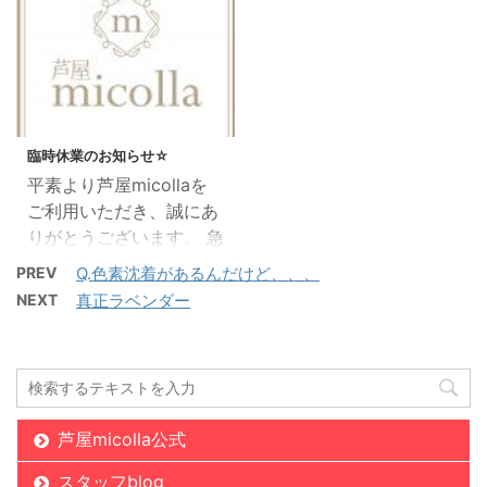
お伝え致します(*^^*) 皆
は積極的に保湿するよう
残して整えるセミハイジ
／ 私も今使っているんで
様の周りのご友人やご家
にしましょう。 肌の水分
ニーナと全く毛を無くす
すが・・・ ２種類の高い
族で 「毛が気になるなぁ
量が上がれば上がるほ
ハイジニーナになりま
天然セラミドを配合した
(´；ω；｀)」 「脱毛し
ど、光やレーザーが通り
す。 どちらが多いか、最
補給美容液
ベタつ ...
たいけれど、初めてのと
やすくなります。そして
2020/4/9
近ではハイジニーナ脱毛
ころだし知らない所はち
肌の乾燥が無くなると脱
をする人も増えて ...
臨時休業のお知らせ☆
ょっと・・・(ToT)」な
毛効果が上がります。 乾
平素より芦屋micollaを
ど、 皆様と同じように
燥は脱毛の敵です。 顔だ
ご利用いただき、誠にあ
「脱毛」されたいとお悩
けでなく身体中の保湿を
りがとうございます。 急
みの方は周りにおられま
毎日の習慣としましょ
ではございますが、新型
せんか？ そんな方たち
PREV
Q.色素沈着があるんだけど、、、
う。 別なことを行う必要
コロナウィルス感染症の
に、お喜び頂ける「春の
はありません。 普段から
NEXT
真正ラベンダー
感染拡大を受けまして、
ご紹介キャンペーン」を
ボディクリームを使って
当店では臨時休業を決定
4月末までさせて頂きま
いる方はそのままの保湿
いたしました。 誠に勝
す(^^) ✧ご紹介特典✧
方法でOKです。 毎日の
手ながら下記期間は、臨
☆ご友人様☆ ・Sパーツ
保湿を行っていない方
時休業とさせていただき
（2ヶ所orLパーツ1 ...
は、クリー ...
芦屋micolla公式
ます。 皆様にはご不便と
ご迷惑をおかけします
スタッフblog