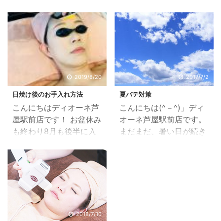
でも、そろそろ花粉や紫
ら、大変ではありません
外線対策に気を付けてい
か？(;´Д｀) 今日の私は
ますか？ 日焼け止めはも
いつの朝と違って、寝坊
う付けていますか？ 春か
から始まり子供弁当作り
らでは遅いですよ
デ
と朝ごはんの準備に 追わ
ィオーネ芦屋駅前店で
れていて、自分の準備が
今 人気の化粧品を紹介し
降ろさかになっていまし
2019/8/20
2017/7/2
ますね！ それは MTプロ
た(T_T) 駅についてから
日焼け後のお手入れ方法
夏バテ対策
テクトUVジェルです。
携帯を忘れていた事に気
こんにちはディオーネ芦
こんにちは(^－^)」ディ
軽やかになじむ日焼け止
がつき、家族に無理言っ
屋駅前店です！ お盆休み
オーネ芦屋駅前店です。
めです。 SPF34
て持ってきて貰いました
も終わり8月も後半に入
まだまだ、暑い日が続き
PA+++ ビタミンCとビ
携帯が無いというこ
りましたね。 お子さんが
ますが・・・"(-""-)" 皆
タミンE配合で紫外線に
とが・・・ 初めてだった
いる人は、夏休みの宿題
さん夏バテ気味ではあり
より発生する 活性酸素か
ので、もう不安で連絡先
は大丈夫ですか？ お盆休
ませんか？ 私はもう夏が
ら肌を守ります。 肌にな
などすべて入っているの
みでゆっくりできた方も
苦手で、いつもダウンし
じみやすくジェルタイプ
で 覚えているのは、自宅
お仕事の方も、この夏も
そうです(*´Д｀) 夏バテ
汗・水に強いタイプで
と自分の携帯番号ぐらい
暑かったですよねぇ( 一
対策は何かしています
す。 化粧下地と ...
です
本当 ...
一) お肌は大丈夫です
か？ 夏バテ対策には、食
2018/7/10