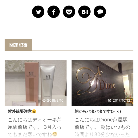
関連記事
2018/3/10
2017/10/12
紫外線要注意
朝からバタバタです(>_<)
こんにちはディオーネ芦
こんにちはDione芦屋駅
屋駅前店です。 3月入っ
前店です。 朝はいつもの
てもまだ寒いですね
時間より30分少なかった