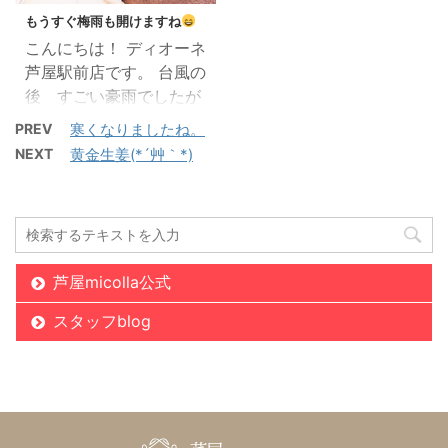
か？ 日焼け止めクリーム
事が大事です。 つい冷た
もうすぐ梅雨も開けますね
を塗ってもすぐ汗で落ち
い飲み物やあっさりした
こんにちは！ ディオーネ
てしまいます。 そのまま
食べ物になってしまいま
芦屋駅前店です。 台風の
にしておくと大変な事に
すが・・・ 必要な栄養素
後 すごい豪雨でしたが
なります。 その後のお手
は、取るように心がけま
皆さん大丈夫でしたか？
PREV
寒くなりましたね。
入れが大事なんですよ！
しょうね。(๑´ڡ`๑) そ
警報になって学校が休み
ほおっておくと乾燥やシ
の１つは・・・タンパク
NEXT
黄金生姜(*´艸｀*)
になり、ひどい所でした
ミになります。 ７２時間
質です。 タンパク質は、
ら特別警報がなったりし
以内には肌を冷やし 保
筋疲労の回復や持久力ア
て 本当怖かったですです
湿そして美白ケアのお化
ップに欠かせない栄養素
よね・・・
私達も電
粧品を使い、内側からの
ですので、不足すると疲
車が動かなくなったりし
サプリメントでビタミン
れやすくなり ...
芦屋micolla公式
て、無事に家に帰れるの
を… それ ...
か？スタッフみんなで 心
スタッフblog
配したりしていましたが
何事もなく良かっです
ひどい所では亡くなった
り、行方不明になったり
と大変なことになっって