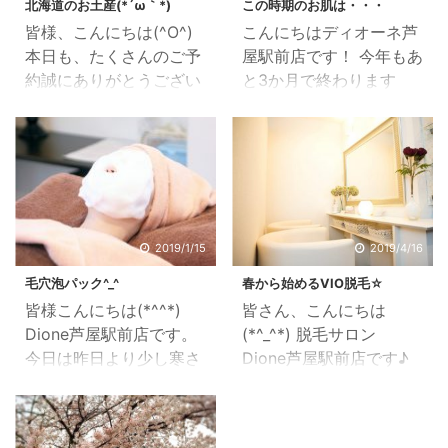
北海道のお土産(*´ω｀*)
この時期のお肌は・・・
皆様、こんにちは(^O^)
こんにちはディオーネ芦
本日も、たくさんのご予
屋駅前店です！ 今年もあ
約誠にありがとうござい
と3か月で終わります
ますm(_ _)m 本日は、ス
ね。 朝晩は少し肌寒くな
タッフ3人で元気に皆様
ってきたりしています
のご来店お待ちしており
が、今のこの時期のお肌
ます＼(^o^)／ お顔脱毛
は敏感になりやすいので
と小顔リンパマッサージ
お手入れが大事なんです
で、通われているT様に
よ！ ディオーネ芦屋駅前
北海道のお土産を頂きま
店でのお顔脱毛にはフォ
2019/1/15
2019/4/16
した(*´ω｀*) ありがと
トの光が3割入っている
毛穴泡パック^_^
春から始めるVIO脱毛☆
うございます(*´∀｀*)
ので、脱毛以外にも オス
皆様こんにちは(*^^*)
皆さん、こんにちは
「ロイズ チョコポテト
スメなんですよ(^^♪ パ
Dione芦屋駅前店です。
(*^_^*) 脱毛サロン
チップス」を、頂きまし
ックもついていますの
今日は昨日より少し寒さ
Dione芦屋駅前店です♪
た(*^^*) スタッフ皆で、
で、乾燥肌の人には是非
がましですね(^o^) で
今日はDione芦屋駅前店
美味しく頂きます(^^)/
していただきたいです。
も、やはりお肌やお体も
の人気メニューVIO脱毛
北海道旅行のお話も聞
更に、オプションで泡パ
乾燥しますよね～^^; 乾
について ご紹介したいと
け、自分も旅行にいけた
ックや小顔マッサージも