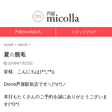
美肌脱毛&光エステ 芦屋micolla～ミコラ～
芦屋micolla公式
スタッフブログ
HOME
>
IWATA
>
夏☆脱毛
2016年7月22日
皆様、こんにちは(*^_^*)j
Dione芦屋駅前店です＼(^o^)／
本日もたくさんのご予約を誠にありがとうございま
す(^O^)