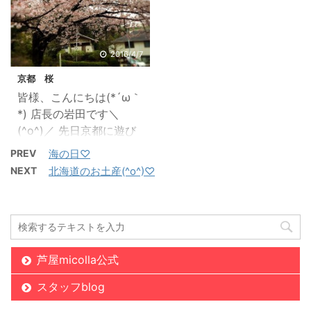
燥してくるとと水分が失
思います。 春から始める
気分になれました(*´∀
一緒すると、毛穴ケアや
われやすく ざらつき
脱毛に、もっともおスス
｀)笑 ありがとうござい
リフトアップとマッサー
や、くすみが気になって
メの箇所です(^^)/ VIO脱
ま ...
ジでリラックスにもなり
きたりします。 そこ
毛をする時に気になる事
2016/4/7
ます(^^♪ 是非 ご一緒
で！！新しいメニューに
はVIOラインの形ではな
してみて下 ...
京都 桜
泡パックが登場しました
いでしょうか？ Vライン
皆様、こんにちは(*´ω｀
(*^^*)！！♡ モコモコの
のお形は色々なお形に整
*) 店長の岩田です＼
泡でお顔全体を包み込み
えることができますが、
(^o^)／ 先日京都に遊び
ます。トルマリンの効果
1番人気は逆三角形で
に行った時に、桜も見に
PREV
海の日♡
で 毛穴に詰まった汚れ
す。 後は、スクエアやた
行きました(*^^*) 京都
やくすみもとれ、 新陳代
まご型にされる方もいら
NEXT
北海道のお土産(^o^)♡
は、いつも桜の時期にな
謝もあがり、パック後は
っしゃいます！ 最近で
るとたくさんの観光の方
透明感も出てしっとり
は、全てなくされる方も
で賑わっております
(*^^*) 泡をお肌に押し込
増えてきていますね
(^o^) 今回は、四条など
むのですが、泡が弾ける
(*^^*) Vラインを脱毛す
中心の方には行かず、昔
とシュワシュワ～ ...
ると今度はI ...
芦屋micolla公式
住んでいた北区の方に行
ってきました(*^_^*) 京
スタッフblog
都市北区 「船岡山」 あ