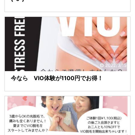
2022/3/15
今なら VIO体験が1100円でお得！